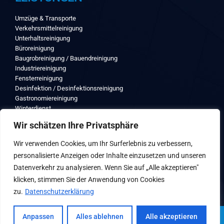
Umzüge & Transporte
Verkehrsmittelreinigung
Unterhaltsreinigung
Büroreinigung
Baugrobreinigung / Bauendreinigung
Industriereinigung
Fensterreinigung
Desinfektion / Desinfektionsreinigung
Gastronomiereinigung
Winterdienst
Wir schätzen Ihre Privatsphäre
INFORMATIONEN
Wir verwenden Cookies, um Ihr Surferlebnis zu verbessern,
personalisierte Anzeigen oder Inhalte einzusetzen und unseren
Impressum
Datenverkehr zu analysieren. Wenn Sie auf „Alle akzeptieren"
Datenschutz
klicken, stimmen Sie der Anwendung von Cookies
zu.
Datenschutzerklärung
Anpassen
Alles ablehnen
Alle akzeptieren
Copyright © 2023 All Rights Reserved
SHERIFI GROUP
|
WebMail